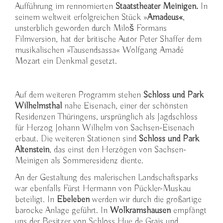
Aufführung im rennomierten
Staatstheater Meinigen.
In
seinem weltweit erfolgreichen Stück »
Amadeus«
,
unsterblich geworden durch Miloš Formans
Filmversion, hat der britische Autor Peter Shaffer dem
musikalischen »Tausendsassa« Wolfgang Amadé
Mozart ein Denkmal gesetzt.
Auf dem weiteren Programm stehen
Schloss und Park
Wilhelmsthal
nahe Eisenach, einer der schönsten
Residenzen Thüringens, ursprünglich als Jagdschloss
für Herzog Johann Wilhelm von Sachsen-Eisenach
erbaut. Die weiteren Stationen sind
Schloss
und Park
Altenstein
, das einst den Herzögen von Sachsen-
Meinigen als Sommeresidenz diente.
An der Gestaltung des malerischen Landschaftsparks
war ebenfalls Fürst Hermann von Pückler-Muskau
beteiligt. In
Ebeleben
werden wir durch die großartige
barocke Anlage geführt. In
Wolkramshausen
empfängt
uns der Besitzer von Schloss Hue de Grais und