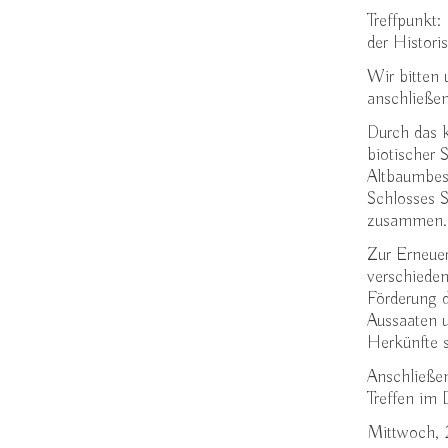
Treffpunkt:
der Histor
Wir bitten 
anschließen
Durch das 
biotischer 
Altbaumbes
Schlosses 
zusammen.
Zur Erneue
verschiede
Förderung d
Aussaaten 
Herkünfte 
Anschließen
Treffen im
Mittwoch, 