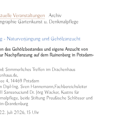
tuelle Veranstaltungen
Archiv
liographie Gartenkunst u. Denkmalpflege
g - Naturverjüngung und Gehölzanzucht
on des Gehölzbestandes und eigene Anzucht von
ur Nachpflanzung auf dem Ruinenberg in Potsdam-
nd: Sommerliches Treffen im Drachenhaus
enhaus.de
,
lee 4, 14469 Potsdam
n Dipl-Ing. Sven Hannemann,Fachbereichsleiter
III Sanssouciund Dr. Jörg Wacker, Kustos für
alpflege, beide Stiftung Preußische Schlösser und
lin-Brandenburg
22. Juli 2026, 15 Uhr