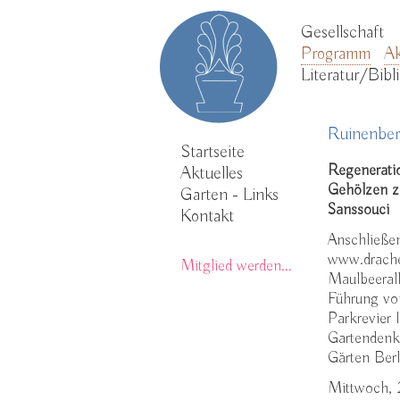
Gesellschaft
Programm
Ak
Literatur/Bib
Ruinenber
Startseite
Regenerati
Aktuelles
Gehölzen z
Garten - Links
Sanssouci
Kontakt
Anschließe
www.drach
Mitglied werden...
Maulbeeral
Führung vo
Parkrevier 
Gartendenkm
Gärten Ber
Mittwoch, 