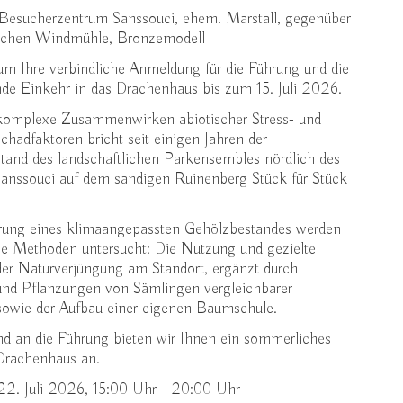
 Besucherzentrum Sanssouci, ehem. Marstall, gegenüber
ischen Windmühle, Bronzemodell
um Ihre verbindliche Anmeldung für die Führung und die
de Einkehr in das Drachenhaus bis zum 15. Juli 2026.
komplexe Zusammenwirken abiotischer Stress- und
Schadfaktoren bricht seit einigen Jahren der
tand des landschaftlichen Parkensembles nördlich des
Sanssouci auf dem sandigen Ruinenberg Stück für Stück
rung eines klimaangepassten Gehölzbestandes werden
ne Methoden untersucht: Die Nutzung und gezielte
er Naturverjüngung am Standort, ergänzt durch
und Pflanzungen von Sämlingen vergleichbarer
sowie der Aufbau einer eigenen Baumschule.
d an die Führung bieten wir Ihnen ein sommerliches
 Drachenhaus an.
22. Juli 2026, 15:00 Uhr
-
20:00 Uhr